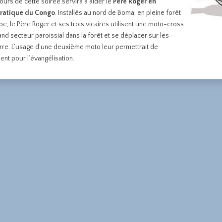
cours de cette soirée servira à aider le
Père Roger en
ratique du Congo
. Installés au nord de Boma, en pleine forêt
, le Père Roger et ses trois vicaires utilisent une moto-cross
and secteur paroissial dans la forêt et se déplacer sur les
erre. L’usage d’une deuxième moto leur permettrait de
nt pour l’évangélisation.