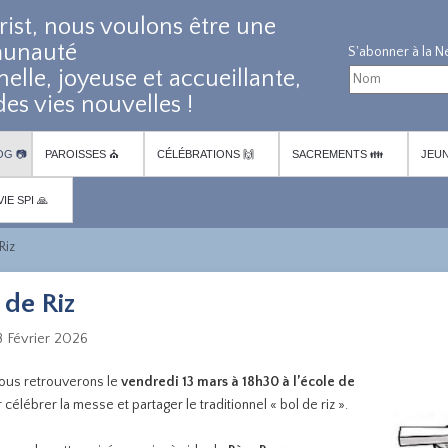
rist, nous voulons être une
unauté
nelle, joyeuse et accueillante,
es vies nouvelles !
OG 📷
PAROISSES ⛪
CÉLÉBRATIONS 🙌
SACREMENTS 👪
JEUN
VIE SPI 🙏
Riz
 de Riz
28 Février 2026
ous retrouverons le
vendredi 13 mars à 18h30 à l’école de
célébrer la messe et partager le traditionnel « bol de riz ».