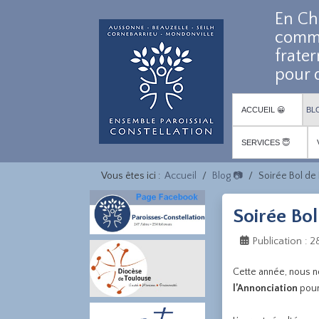
En Ch
comm
frater
pour d
ACCUEIL 😀
BL
SERVICES 😇
Vous êtes ici :
Accueil
Blog 📷
Soirée Bol de 
Soirée Bol
Publication : 
Cette année, nous n
l’Annonciation
pour 