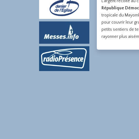
L’argent récolté au 
République Démoc
tropicale du Mayombe
pour couvrir leur gr
petits sentiers de t
rayonner plus aiséme