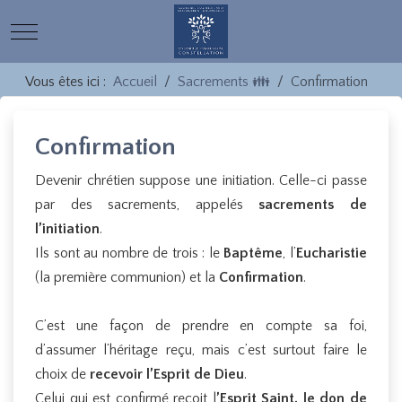
Mobile Menu Toggle
Vous êtes ici :
Accueil
Sacrements 👪
Confirmation
Confirmation
Devenir chrétien suppose une initiation. Celle-ci passe
par des sacrements, appelés
sacrements de
l’initiation
.
Ils sont au nombre de trois : le
Baptême
, l’
Eucharistie
(la première communion) et la
Confirmation
.
C’est une façon de prendre en compte sa foi,
d’assumer l’héritage reçu, mais c’est surtout faire le
choix de
recevoir l’Esprit de Dieu
.
Celui qui est confirmé reçoit l
’Esprit Saint, le don de