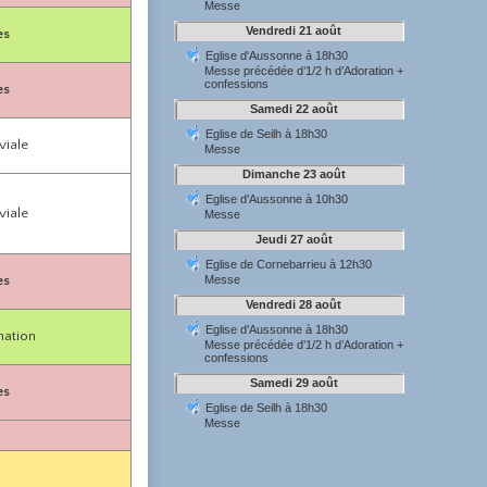
es
es
viale
viale
es
mation
es