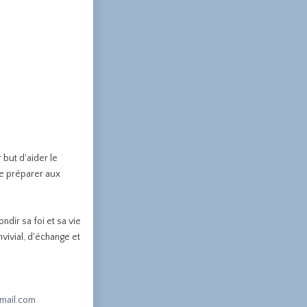
but d'aider le
le préparer aux
dir sa foi et sa vie
nvivial, d'échange et
mail.com