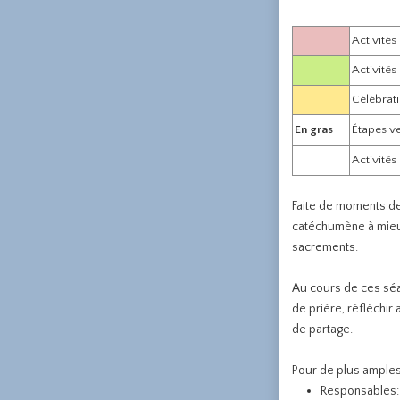
Activités
Activités
Célébrat
En gras
Étapes v
Activités
Faite de moments de
catéchumène à mieux
sacrements.
Au cours de ces séan
de prière, réfléchir
de partage.
Pour de plus amples
Responsables: