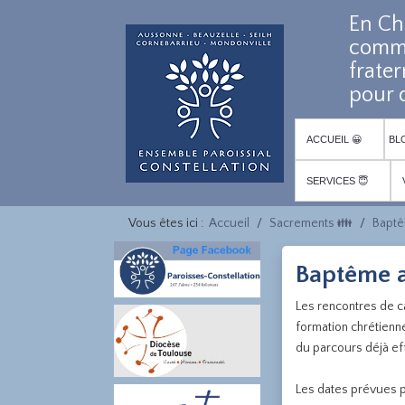
En Ch
comm
frater
pour d
ACCUEIL 😀
BL
SERVICES 😇
Vous êtes ici :
Accueil
Sacrements 👪
Baptê
Baptême a
Les rencontres de 
formation chrétienn
du parcours déjà ef
Les dates prévues p