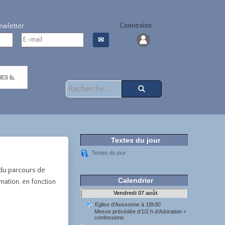
Connexion
✉
ES 🙋
Rechercher
Textes du jour
Textes du jour
 du parcours de
mation, en fonction