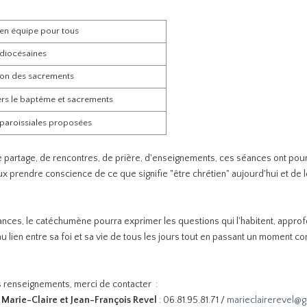
 en équipe pour tous
 diocésaines
ion des sacrements
ers le baptême et sacrements
 paroissiales proposées
 partage, de rencontres, de prière, d'enseignements, ces séances ont pour 
 prendre conscience de ce que signifie "être chrétien" aujourd'hui et de 
ces, le catéchumène pourra exprimer les questions qui l'habitent, approfon
 au lien entre sa foi et sa vie de tous les jours tout en passant un moment co
 renseignements, merci de contacter :
Marie-Claire et Jean-François Revel
: 06.81.95.81.71 /
marieclairerevel@g