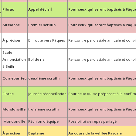
Pibrac
Appel décisif
Pour ceux qui seront baptisés à Pâqu
r
Aussonne
Premier scrutin
Pour ceux qui seront baptisés à Pâqu
À préciser
En route vers Pâques
Rencontre paroissiale amicale et convi
École
Annonciation
Bol de riz
Rencontre paroissiale amicale et convi
à Seilh
Cornebarrieu
deuxième scrutin
Pour ceux qui seront baptisés à Pâqu
Pibrac
Journée réconciliation
Pour ceux qui se préparent à la confir
Mondonville
troisième scrutin
Pour ceux qui seront baptisés à Pâqu
Mondonville
Réunion d’équipe
Possibilité de repas partagé
À préciser
Baptême
Au cours de la veillée Pascale