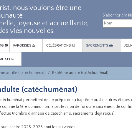
rist, nous voulons être une
unauté
nelle, joyeuse et accueillante,
es vies nouvelles !
OG 📷
PAROISSES ⛪
CÉLÉBRATIONS 🙌
SACREMENTS 👪
JEUN
VIE SPI 🙏
me adulte (catéchuménat)
Baptême adulte (catéchuménat)
dulte (catéchuménat)
catéchuménat permettent de se préparer au baptême ou à d'autres étapes
e comme la 1ère communion, la profession de foi ou le sacrement de confir
fectué (nombre d'années de catéchisme, sacrements déjà reçus).
our l'année 2025-2026 sont les suivantes :