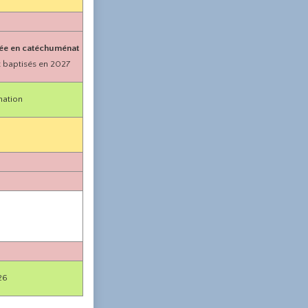
rée en catéchuménat
t baptisés en 2027
mation
26