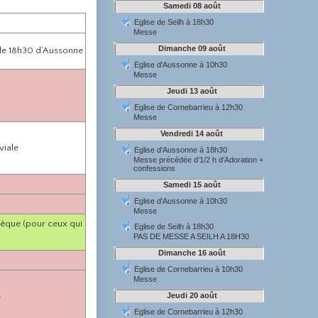
 de 18h30 d’Aussonne
viale
évêque (pour ceux qui
s