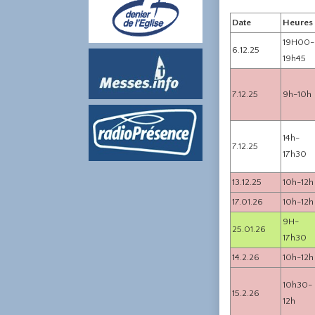
Date
Heures
19H00-
6.12.25
19h45
7.12.25
9h-10h
14h-
7.12.25
17h30
13.12.25
10h-12h
17.01.26
10h-12h
9H-
25.01.26
17h30
14.2.26
10h-12h
10h30-
15.2.26
12h