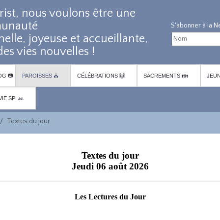
rist, nous voulons être une
unauté
nelle, joyeuse et accueillante,
es vies nouvelles !
OG 📷
PAROISSES ⛪
CÉLÉBRATIONS 🙌
SACREMENTS 👪
JEUN
VIE SPI 🙏
Textes du jour