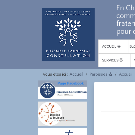
En Ch
comm
frater
pour d
ACCUEIL 😀
BL
SERVICES 😇
Vous êtes ici :
Accueil
Paroisses ⛪
Accueil