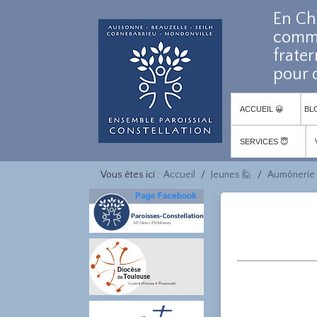
En Ch
comm
frater
pour d
ACCUEIL 😀
BL
SERVICES 😇
Vous êtes ici :
Accueil
Jeunes 🙋
Aumônerie 