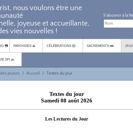
rist, nous voulons être une
unauté
nelle, joyeuse et accueillante,
es vies nouvelles !
OG 📷
PAROISSES ⛪
CÉLÉBRATIONS 🙌
SACREMENTS 👪
JEUN
VIE SPI 🙏
des jeunes
Accueil
Textes du jour